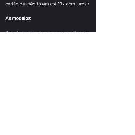
cartão de crédito em até 10x com juros / 
As modelos:
Angel: 
www.instagam.com/angelicagdn
Carol: 
www.instagrma.com/catrevisann
Gabrieli: 
www.instagram.com/gabrielidortt_