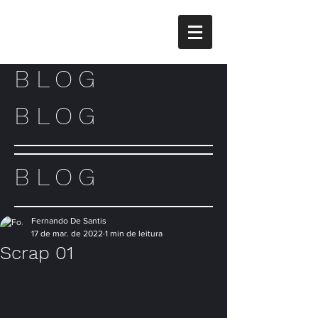
BLOG
BLOG
BLOG
Fernando De Santis
17 de mar. de 2022
1 min de leitura
Scrap 01