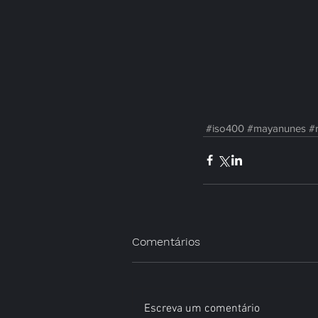
#iso400
#mayanunes
#
Comentários
Escreva um comentário