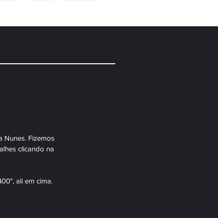
VIDAS
BLOG
CONTATO
ya Nunes. Fizemos 
alhes clicando na 
00", ali em cima.