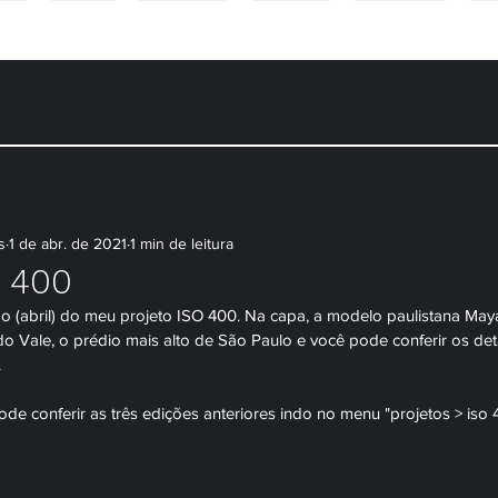
NS
CASAIS
CONTEÚDO
PACOTES
WORKSHOP
DÚ
s
1 de abr. de 2021
1 min de leitura
O 400
ão (abril) do meu projeto ISO 400. Na capa, a modelo paulistana Ma
o Vale, o prédio mais alto de São Paulo e você pode conferir os det
.
de conferir as três edições anteriores indo no menu "projetos > iso 4