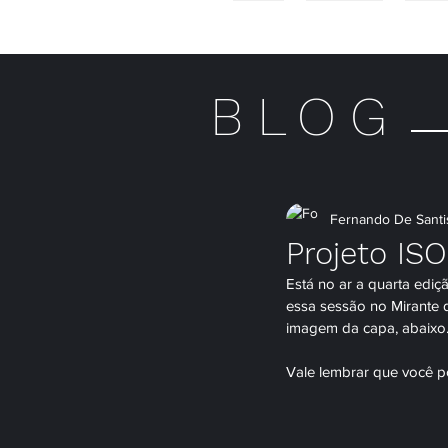
HOME
MULHERES
HOME
BLOG
Fernando De Santi
Projeto IS
Está no ar a quarta ediç
essa sessão no Mirante d
imagem da capa, abaixo
Vale lembrar que você po