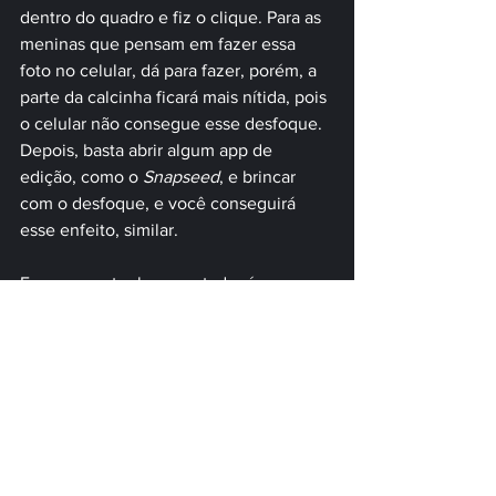
dentro do quadro e fiz o clique. Para as 
meninas que pensam em fazer essa 
foto no celular, dá para fazer, porém, a 
parte da calcinha ficará mais nítida, pois 
o celular não consegue esse desfoque. 
Depois, basta abrir algum app de 
edição, como o 
Snapseed
, e brincar 
com o desfoque, e você conseguirá 
esse enfeito, similar.
Espero que tenham gostado, é uma 
pose bem provocante, bem bonita e 
fácil de fazer! Experimentem! Bons 
estudos, boa luz e boas fotos! Abaixo, a 
foto comentada, como de costume.