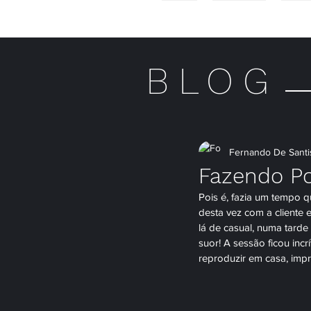
HOME
MULHERES
HOME
BLOG
Fernando De Santi
Fazendo Po
Pois é, fazia um tempo q
desta vez com a cliente 
lá de casual, numa tard
suor! A sessão ficou inc
reproduzir em casa, imp