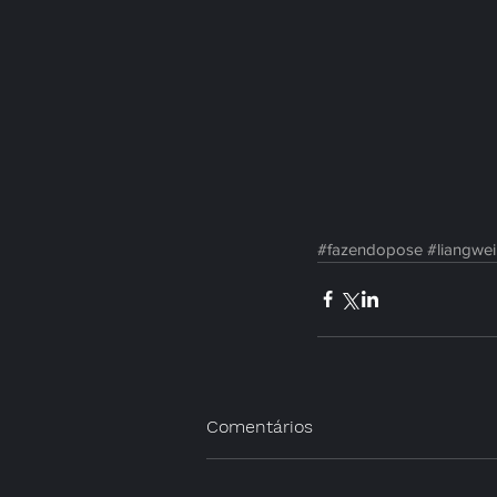
#fazendopose
#liangwei
Comentários