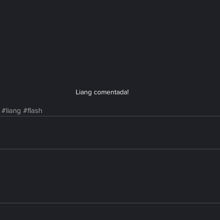
Liang comentada!
#liang
#flash