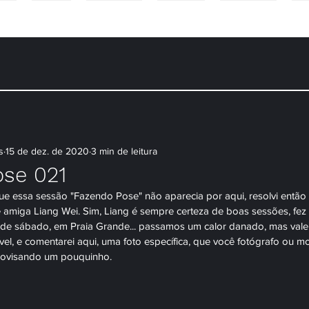
NS
CASAIS
CONTEÚDO
PACOTES
WORKSHOP
DÚ
s
15 de dez. de 2020
3 min de leitura
se 021
ue essa sessão "Fazendo Pose" não aparecia por aqui, resolvi então 
e amiga Liang Wei. Sim, Liang é sempre certeza de boas sessões, fez
e de sábado, em Praia Grande... passamos um calor danado, mas vale
rível, e comentarei aqui, uma foto específica, que você fotógrafo ou 
rovisando um pouquinho.