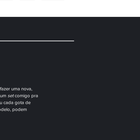
VIDAS
BLOG
CONTATO
fazer uma nova, 
 um 
set 
comigo pra 
u cada gota de 
modelo, podem 