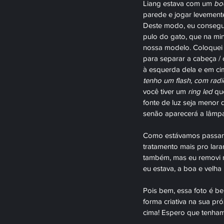
Liang estava com um 
bo
parede e jogar levemente
Deste modo, eu consegui
pulo do gato, que na min
nossa modelo. Coloquei me
para separar a cabeça /
à esquerda dela e em ci
tenho um flash, com radio
você tiver um 
ring led
 qu
fonte de luz seja menor 
senão aparecerá a lâmpad
Como estávamos passando 
tratamento mais pro lara
também, mas eu removi 
eu estava, a boa e velha 
Pois bem, essa foto é be
forma criativa na sua p
cima! Espero que tenham