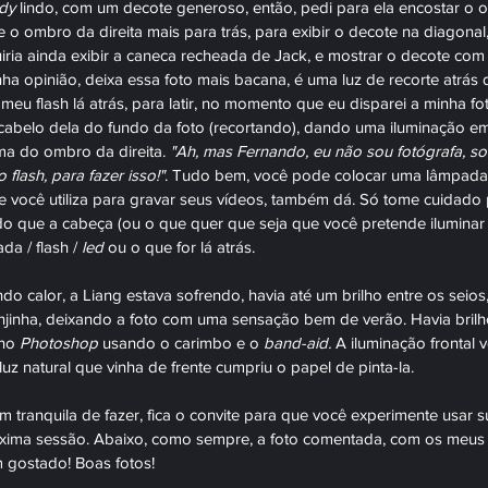
dy 
lindo, com um decote generoso, então, pedi para ela encostar o
 o ombro da direita mais para trás, para exibir o decote na diagonal,
ria ainda exibir a caneca recheada de Jack, e mostrar o decote com
ha opinião, deixa essa foto mais bacana, é uma luz de recorte atrás
u flash lá atrás, para latir, no momento que eu disparei a minha foto
 cabelo dela do fundo da foto (recortando), dando uma iluminação em
ma do ombro da direita. 
"Ah, mas Fernando, eu não sou fotógrafa, s
 flash, para fazer isso!"
. Tudo bem, você pode colocar uma lâmpada l
e você utiliza para gravar seus vídeos, também dá. Só tome cuidado 
do que a cabeça (ou o que quer que seja que você pretende iluminar p
a / flash / 
led 
ou o que for lá atrás.
calor, a Liang estava sofrendo, havia até um brilho entre os seios,
njinha, deixando a foto com uma sensação bem de verão. Havia brilh
no 
Photoshop 
usando o carimbo e o 
band-aid.
 A iluminação frontal 
luz natural que vinha de frente cumpriu o papel de pinta-la.
m tranquila de fazer, fica o convite para que você experimente usar s
róxima sessão. Abaixo, como sempre, a foto comentada, com os meus
 gostado! Boas fotos!