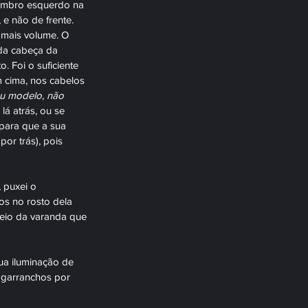
 ombro esquerdo na 
 e não de frente. 
 mais volume. O 
 da cabeça da 
. Foi o suficiente 
 cima, nos cabelos 
ou modelo, não 
á atrás, ou se 
para que a sua 
or trás), pois 
 puxei o 
os no rosto dela 
veio da varanda que 
ua iluminação de 
 garranchos por 