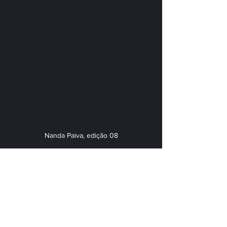
Nanda Paiva, edição 08
#f28
#nandapaiva