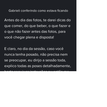
Gabrieli conferindo como estava ficando
Antes do dia das fotos, te darei dicas do 
que comer, do que beber, o que fazer e 
o que não fazer antes das fotos, para 
você chegar plena e disposta!
E claro, no dia da sessão, caso você 
nunca tenha posado, não precisa nem 
se preocupar, eu dirijo a sessão toda, 
explico todas as poses detalhadamente, 
basta seguir as instruções ou então me 
copiar (sim, se precisar, eu faço a pose 
para você copiar). 
Após o ensaio envio todo material para 
você ver e escolher num prazo 
máximo 
de dois dias úteis (em ensaios em São 