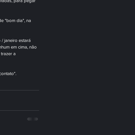
afadas, para pegar 
e "bom dia", na 
 janeiro estará 
nenhum em cima, não 
trazer a 
ontato".