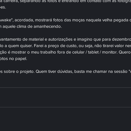
 da carreira, separando as fotos e entrando em contato com as fotogr
es. 
ake", acordada, mostrará fotos das moças naquela velha pegada d
 aquele clima de amanhecendo. 
vantamento de material e autorizações e imagino que para dezembro /
o a quem quiser. Farei a preço de custo, ou seja, não tirarei valor 
ção é mostrar o meu trabalho fora de celular / tablet / monitor. Quero 
otos no papel.
s sobre o projeto. Quem tiver dúvidas, basta me chamar na sessão "c