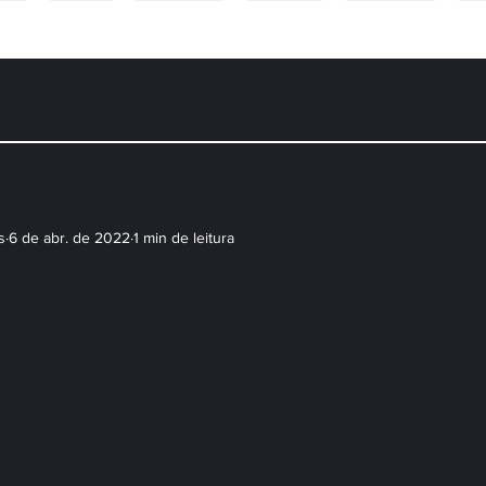
NS
CASAIS
CONTEÚDO
PACOTES
WORKSHOP
DÚ
s
6 de abr. de 2022
1 min de leitura