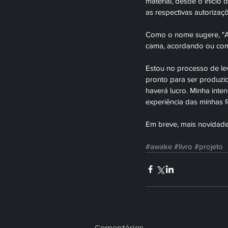
material, desde o início
as respectivas autorizaçõ
Como o nome sugere, "Aw
cama, acordando ou com
Estou no processo de le
pronto para ser produzid
haverá lucro. Minha inten
experiência das minhas f
Em breve, mais novidade
#awake
#livro
#projeto
Comentários