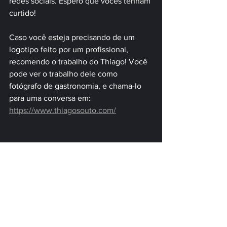
redes sociais. Espero que vocês tenham 
curtido!
Caso você esteja precisando de um 
logotipo feito por um profissional, 
recomendo o trabalho do Thiago! Você 
pode ver o trabalho dele como 
fotógrafo de gastronomia, e chama-lo 
para uma conversa em: 
https://www.thiagosouto.com/
#logo
#logotipo
#design