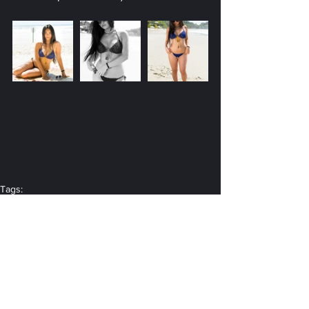
Tags:
ensaio
revista tu
paola
guarujá