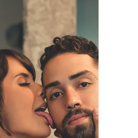
#fotododia #carolfrancci