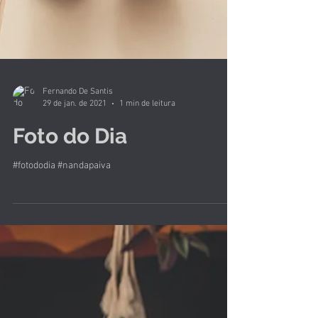
Fernando De Santis
29 de jan. de 2021
1 min de leitura
Foto do Dia
#fotododia #nandapaiva