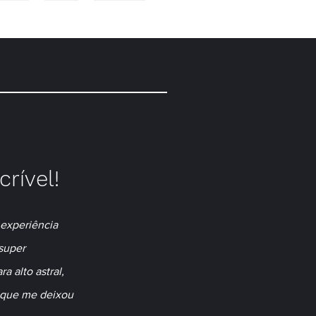
VIDAS
BLOG
CONTATO
rível!
 experiência 
super 
a alto astral, 
 que me deixou 