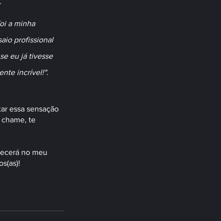
 
oi a minha 
io profissional 
se eu já tivesse 
nte incrível!".
r essa sensação 
 chame, te 
recerá no meu 
s(as)!