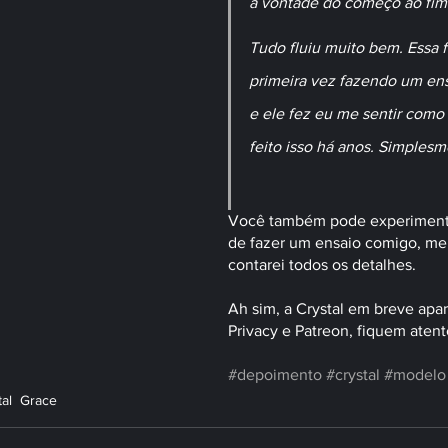
à vontade do começo ao fim.
Tudo fluiu muito bem. Essa f
primeira vez fazendo um ensa
e ele fez eu me sentir como 
feito isso há anos. Simplesme
Você também pode experimenta
de fazer um ensaio comigo, me
contarei todos os detalhes.
Ah sim, a Crystal em breve apa
Privacy e Patreon, fiquem atento
#depoimento
#crystal
#modelo
tal  Grace