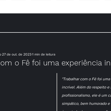
NS
CASAIS
CONTEÚDO
PACOTES
WORKSHOP
DÚ
s
27 de out. de 2023
1 min de leitura
om o Fê foi uma experiência inc
"Trabalhar com o Fê foi uma
incrível. Além do respeito e 
profissionalismo, ele é um car
simpático, bem humorado e