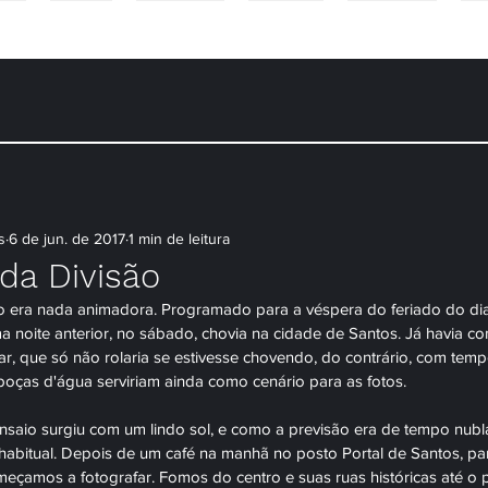
NS
CASAIS
CONTEÚDO
PACOTES
WORKSHOP
DÚ
s
6 de jun. de 2017
1 min de leitura
da Divisão
 era nada animadora. Programado para a véspera do feriado do dia 
 noite anterior, no sábado, chovia na cidade de Santos. Já havia 
r, que só não rolaria se estivesse chovendo, do contrário, com tem
poças d'água serviriam ainda como cenário para as fotos.
nsaio surgiu com um lindo sol, e como a previsão era de tempo nu
habitual. Depois de um café na manhã no posto Portal de Santos, pa
meçamos a fotografar. Fomos do centro e suas ruas históricas até o p