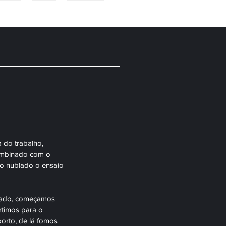
VIDAS
BLOG
CONTATO
do trabalho, 
combinado com o 
po nublado o ensaio 
blado, começamos 
rtimos para o 
orto, de lá fomos 